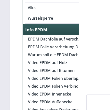
Vlies
Wurzelsperre
Info EPDM
EPDM Dachfolie auf verschiedenen Untergründen verlegen
EPDM Folie Verarbeitung Dach (Systemhandbuch)
Warum soll die EPDM Dachfolie auf dem Untergrund verklebt werden?
Video EPDM auf Holz
Video EPDM auf Bitumen
Video EPDM Folien überlappend verbinden
Video EPDM Folien Verbindung auf Stoß
Video EPDM Innenecke
Video EPDM Außenecke
Video Anschluss Dachrinne