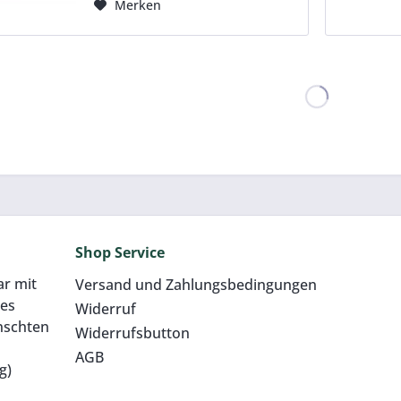
Merken
zum Einkleben von
Durchführungen, Dachgullys.
Anm : Der...
Shop Service
ar mit
Versand und Zahlungsbedingungen
res
Widerruf
nschten
Widerrufsbutton
AGB
g)