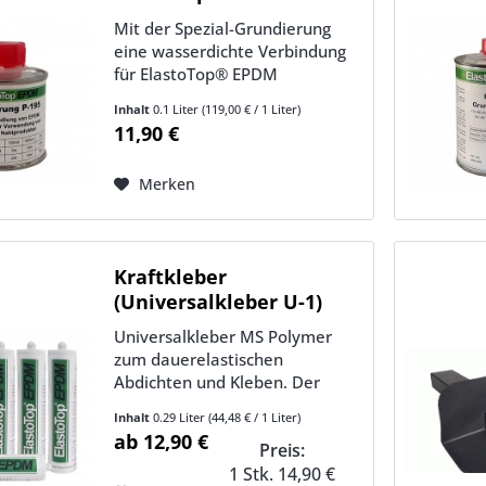
Mit der Spezial-Grundierung
eine wasserdichte Verbindung
für ElastoTop® EPDM
herstellen. Grundierung 100 ml
Inhalt
0.1 Liter
(119,00 € / 1 Liter)
reichen für ca. 3 m Nahtband.
11,90 €
Für Abdeckband oder
Formband entsprechend. Mit
Merken
der Vorbehandlung für
Nahtprodukte entsteht eine...
Kraftkleber
(Universalkleber U-1)
Kartusche 290...
Universalkleber MS Polymer
zum dauerelastischen
Abdichten und Kleben. Der
Universalkleber wird im
Inhalt
0.29 Liter
(44,48 € / 1 Liter)
Randbereich der EPDM-Bahnen
ab 12,90 €
Preis:
zum Abdichten eingesetzt (an
Rinnenblechen, Wand) oder
1 Stk. 14,90 €