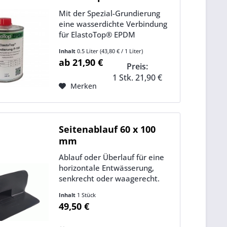
Mit der Spezial-Grundierung
eine wasserdichte Verbindung
für ElastoTop® EPDM
herstellen. Grundierung 500 ml
Inhalt
0.5 Liter
(43,80 € / 1 Liter)
reichen für ca. 15 m Nahtband.
ab 21,90 €
Preis:
Für Abdeckband oder
Formband entsprechend. Mit
1 Stk. 21,90 €
Merken
der Vorbehandlung für
Nahtprodukte entsteht eine...
Seitenablauf 60 x 100
mm
Ablauf oder Überlauf für eine
horizontale Entwässerung,
senkrecht oder waagerecht.
Der Ablauf wird am tiefsten
Inhalt
1 Stück
Punkt des Daches eingebaut
49,50 €
oder an einem höheren Punkt
als Notüberlauf ! Mit PVC-