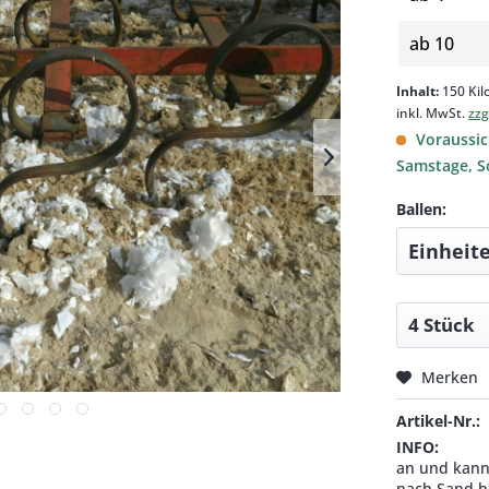
ab
10
Inhalt:
150 Ki
inkl. MwSt.
zzg
Voraussich
Samstage, S
Ballen:
Merken
Artikel-Nr.:
INFO:
an und kann 
nach Sand be