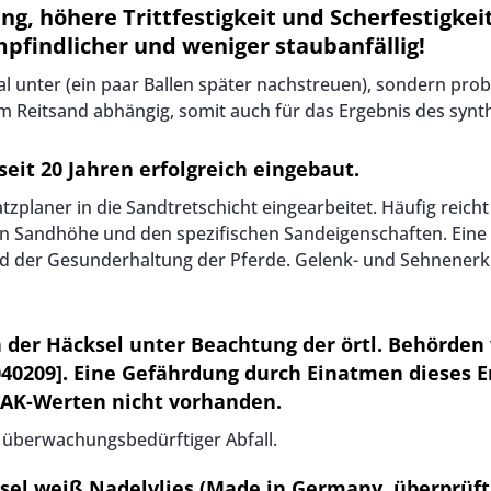
g, höhere Trittfestigkeit und Scherfestigkeit,
pfindlicher und weniger staubanfällig!
mal unter (ein paar Ballen später nachstreuen), sondern probi
 Reitsand abhängig, somit auch für das Ergebnis des synth
eit 20 Jahren erfolgreich eingebaut.
latzplaner in die Sandtretschicht eingearbeitet. Häufig rei
n Sandhöhe und den spezifischen Sandeigenschaften. Eine o
nd der Gesunderhaltung der Pferde. Gelenk- und Sehnener
 der Häcksel unter Beachtung der örtl. Behörden
40209]. Eine Gefährdung durch Einatmen dieses Erz
MAK-Werten nicht vorhanden.
n überwachungsbedürftiger Abfall.
sel weiß Nadelvlies (Made in Germany, überprüft