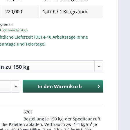
220,00 €
1,47 € / 1 Kilogramm
logramm
l. Versandkosten
tliche Lieferzeit (DE) 4-10 Arbeitstage (ohne
onntage und Feiertage)
In den
Warenkorb
6701
Bestellung je 150 kg, der Spediteur ruft
die Paletten abladen. Verbrauch zw. 1-4 kg/m² je
i ca. 10-12 cm Höhe, Ø ca. 2 bis 2,5 kg/m². Der