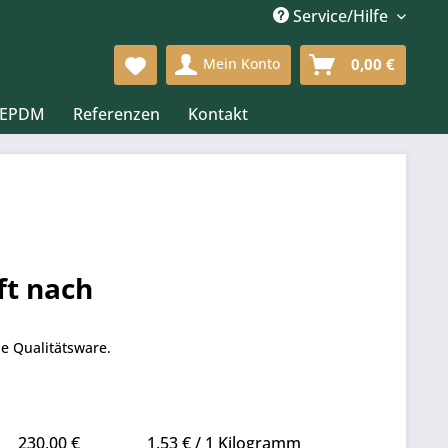
Service/Hilfe
Mein Konto
0,00 €
 EPDM
Referenzen
Kontakt
ft nach
de Qualitätsware.
Stückpreis
Grundpreis
230,00 €
1,53 € / 1 Kilogramm