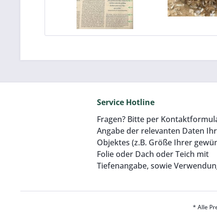
Vlieshäcksel Allround
Vliesh
(Made in Germany)
mintgrün 
(Made in
Inhalt
150 Kilogramm
(1,17 € / 1 Kilogramm)
Inhalt
150 Kilogram
ab 175,00 €
ab 190
Service Hotline
Fragen? Bitte per Kontaktformul
Angabe der relevanten Daten Ih
Objektes (z.B. Größe Ihrer gewü
Folie oder Dach oder Teich mit
Tiefenangabe, sowie Verwendun
* Alle Pr