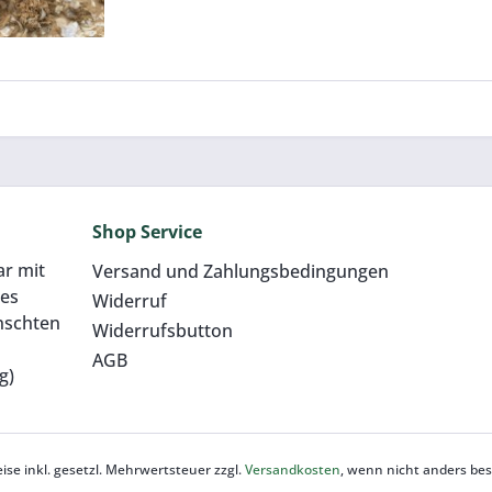
äcksel
verfestigt
 Germany)
m
(1,27 € / 1 Kilogramm)
,00 €
Shop Service
ar mit
Versand und Zahlungsbedingungen
res
Widerruf
nschten
Widerrufsbutton
AGB
g)
eise inkl. gesetzl. Mehrwertsteuer zzgl.
Versandkosten
, wenn nicht anders be