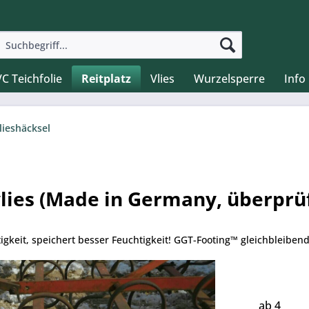
C Teichfolie
Reitplatz
Vlies
Wurzelsperre
Info
lieshäcksel
lies (Made in Germany, überprü
stigkeit, speichert besser Feuchtigkeit! GGT-Footing™ gleichbleiben
Menge
ab
4