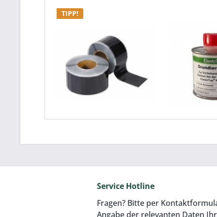
TIPP!
Nahtband EPDM
100 ml Gr
ElastoTop® 7,5 cm
ElastoT
breit (nur mit...
Inhalt
0.1 Liter
(1
8,50 € pro m
11,9
Service Hotline
Fragen? Bitte per Kontaktformul
Angabe der relevanten Daten Ih