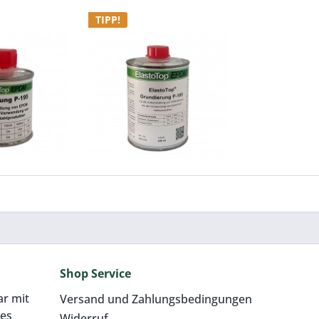
TIPP!
undierung
Grundierung 500 ml
op® EPDM
ElastoTop® EPDM
19,00 € / 1 Liter)
Inhalt
0.5 Liter
(43,80 € / 1 Liter)
0 €
ab 21,90 €
Shop Service
Preis:
1 Stk. 21,90 €
ar mit
Versand und Zahlungsbedingungen
res
Widerruf