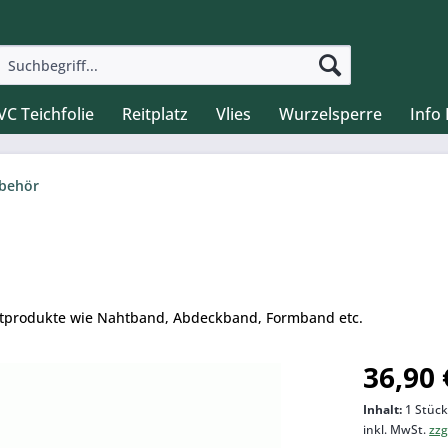
VC Teichfolie
Reitplatz
Vlies
Wurzelsperre
Info
ubehör
tprodukte wie Nahtband, Abdeckband, Formband etc.
36,90 
Inhalt:
1 Stüc
inkl. MwSt.
zzg