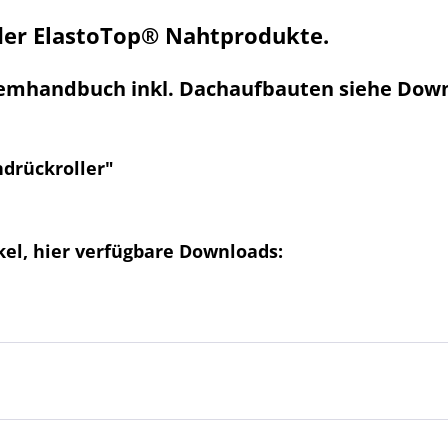
 der ElastoTop® Nahtprodukte.
stemhandbuch inkl. Dachaufbauten siehe Dow
ndrückroller"
el, hier verfügbare Downloads: