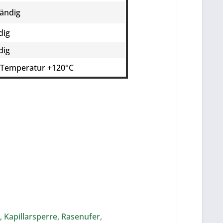
tändig
dig
dig
 Temperatur +120°C
 Kapillarsperre, Rasenufer,