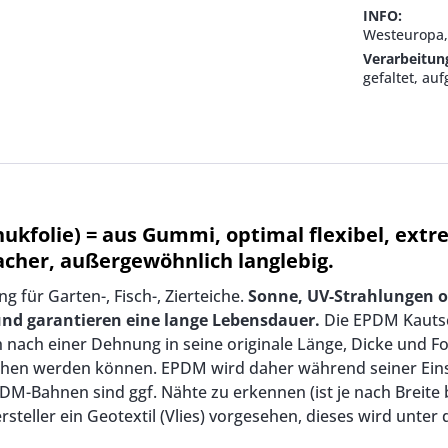
INFO:
Westeuropa,
Verarbeitun
gefaltet, auf
ukfolie) = aus Gummi, optimal flexibel, ex
cher, außergewöhnlich langlebig.
 für Garten-, Fisch-, Zierteiche.
Sonne, UV-Strahlungen 
und garantieren eine lange Lebensdauer.
Die EPDM Kautsc
ach einer Dehnung in seine originale Länge, Dicke und For
hen werden können. EPDM wird daher während seiner Eins
DM-Bahnen sind ggf. Nähte zu erkennen (ist je nach Breite b
eller ein Geotextil (Vlies) vorgesehen, dieses wird unter de