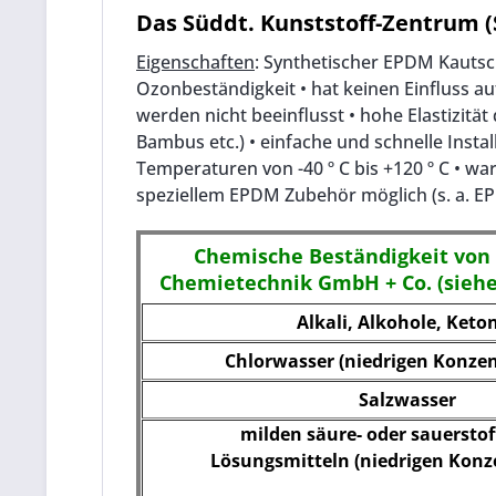
Das Süddt. Kunststoff-Zentrum (
Eigenschaften
: Synthetischer EPDM Kautsch
Ozonbeständigkeit • hat keinen Einfluss au
werden nicht beeinflusst • hohe Elastizit
Bambus etc.) • einfache und schnelle Insta
Temperaturen von -40 º C bis +120 º C • w
speziellem EPDM Zubehör möglich (s. a. E
Chemische Beständigkeit von
Chemietechnik GmbH + Co. (siehe
Alkali, Alkohole, Keto
Chlorwasser
(
niedrigen Konzen
Salzwasser
milden säure- oder sauerstof
Lösungsmitteln
(niedrigen Konz