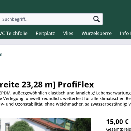
VC Teichfolie
Reitplatz
Vlies
Wurzelsperre
Info
 m
eite 23,28 m] ProfiFlex
EPDM, außergewöhnlich elastisch und langlebig! Lebenserwartung 
e Verlegung, umweltfreundlich, wetterfest für alle klimatischen B
UV- und Ozonstabilität, ohne Weichmacher, salzwasserbeständig! 
15,00 €
Gesamtprei