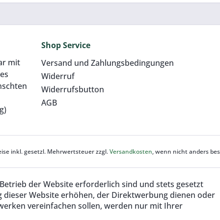
Breite 23,28
ProfiFlex [Breite 24,94
]
m]
 pro m²
12,00 € pro m²
Shop Service
ar mit
Versand und Zahlungsbedingungen
res
Widerruf
nschten
Widerrufsbutton
AGB
g)
eise inkl. gesetzl. Mehrwertsteuer zzgl.
Versandkosten
, wenn nicht anders be
Betrieb der Website erforderlich sind und stets gesetzt
g dieser Website erhöhen, der Direktwerbung dienen oder
werken vereinfachen sollen, werden nur mit Ihrer