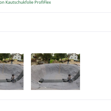
n Kautschukfolie ProfiFlex
folie 1 mm
Kautschukfolie 1 mm