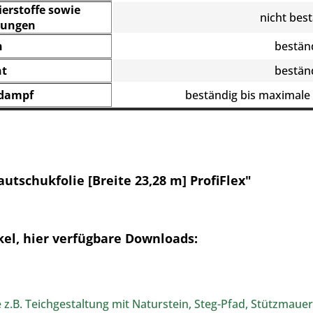
erstoffe sowie
nicht bes
bungen
n
bestän
ht
bestän
rdampf
beständig bis
maximale
tschukfolie [Breite 23,28 m] ProfiFlex"
el, hier verfügbare Downloads:
.B. Teichgestaltung mit Naturstein, Steg-Pfad, Stützmauer,