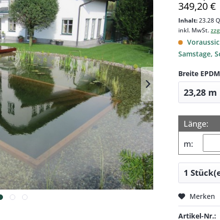
349,20 €
Inhalt:
23.28 Q
inkl. MwSt.
zzg
Voraussich
Samstage, S
Breite EPDM
Länge:
m:
Merken
Artikel-Nr.: