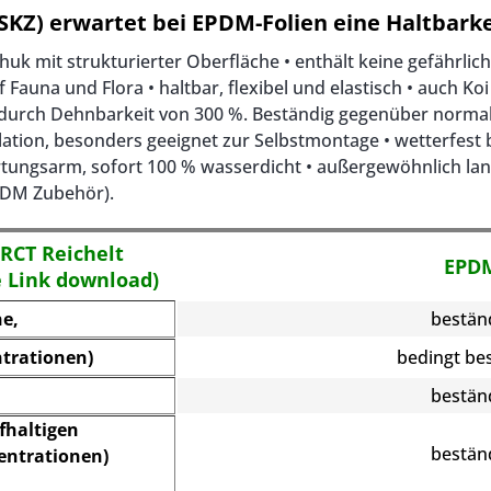
SKZ) erwartet bei EPDM-Folien eine Haltbarke
uk mit strukturierter Oberfläche • enthält keine gefährli
f Fauna und Flora • haltbar, flexibel und elastisch • auch K
ät durch Dehnbarkeit von 300 %. Beständig gegenüber norma
llation, besonders geeignet zur Selbstmontage • wetterfest 
artungsarm, sofort 100 % wasserdicht • außergewöhnlich lan
PDM Zubehör).
RCT Reichelt
EPD
 Link download)
ne,
bestän
trationen)
bedingt be
bestän
fhaltigen
bestän
entrationen)