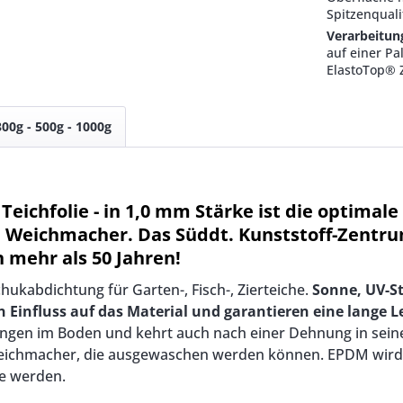
Spitzenquali
Verarbeitun
auf einer Pa
ElastoTop® 
300g - 500g - 1000g
eichfolie - in 1,0 mm Stärke ist die optimale 
e Weichmacher. Das Süddt. Kunststoff-Zentru
 mehr als 50 Jahren!
chukabdichtung für Garten-, Fisch-, Zierteiche.
Sonne, UV-S
influss auf das Material und garantieren eine lange L
en im Boden und kehrt auch nach einer Dehnung in seine 
Weichmacher, die ausgewaschen werden können. EPDM wird 
e werden.