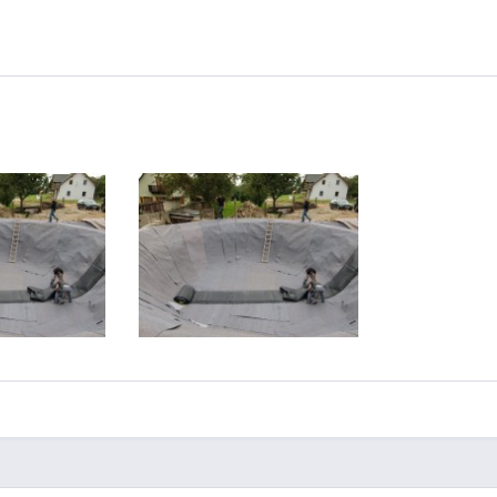
folie 1 mm
Kautschukfolie 1 mm
Breite 31,58
ProfiFlex [Breite 34,90
]
m]
 pro m²
12,00 € pro m²