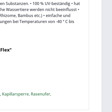
hen Substanzen. • 100 % UV-beständig • hat
iche Wassertiere werden nicht beeinflusst •
Rhizome, Bambus etc.) • einfache und
gungen bei Temperaturen von -40 º C bis
iFlex"
 Kapillarsperre, Rasenufer,