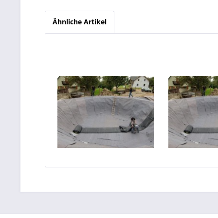
Ähnliche Artikel
Kautschukfolie 1 mm
Kautschuk
ProfiFlex [Breite 29,92
ProfiFlex [
m]
m
12,00 € pro m²
12,00 €