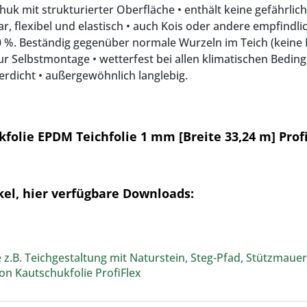
uk mit strukturierter Oberfläche • enthält keine gefährlic
ar, flexibel und elastisch • auch Kois oder andere empfindl
0 %. Beständig gegenüber normale Wurzeln im Teich (keine 
zur Selbstmontage • wetterfest bei allen klimatischen Bedin
erdicht • außergewöhnlich langlebig.
folie EPDM Teichfolie 1 mm [Breite 33,24 m] Prof
el, hier verfügbare Downloads:
.B. Teichgestaltung mit Naturstein, Steg-Pfad, Stützmauer,
n Kautschukfolie ProfiFlex