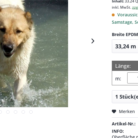
Inhalt:
33.24 Q
inkl. MwSt.
zzg
Voraussich
Samstage, S
Breite EPDM
Länge:
m:
Merken
Artikel-Nr.:
INFO:
Oberfläche m