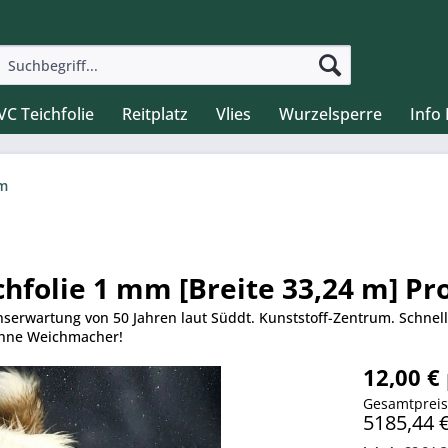
VC Teichfolie
Reitplatz
Vlies
Wurzelsperre
Info
 m
hfolie 1 mm [Breite 33,24 m] Pro
nserwartung von 50 Jahren laut Süddt. Kunststoff-Zentrum. Schnell
 ohne Weichmacher!
12,00 €
Gesamtprei
5185,44 