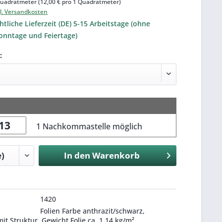
uadratmeter (12,00 € pro 1 Quadratmeter)
l. Versandkosten
tliche Lieferzeit (DE) 5-15 Arbeitstage (ohne
onntage und Feiertage)
:
1 Nachkommastelle möglich
In den
Warenkorb
1420
Folien Farbe anthrazit/schwarz,
it Struktur, Gewicht Folie ca. 1,14 kg/m²,