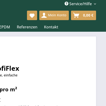
Service/Hilfe
Mein Konto
0,00 €
 EPDM
Referenzen
Kontakt
fiFlex
e, einfache
 pro m²
s
€